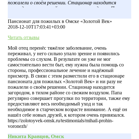
пожалели о своём решении. Стационар находится
загородом, в тихом районе со свежим воздухом. Папа
регулярно совершает прогулки по территории, также
ему предоставляют весь необходимый уход и так
Пансионат для пожилых в Омске «Золотой Век»
необходимое в старческом возрасте внимание. А ещё он
2018-12-10T17:03:41+03:00
нашёл себе новых друзей, к котором очень привязался.
Читать отзывы
Мой отец перенёс тяжёлое заболевание, очень
переживал, у него сильно упало зрение и появились
проблемы со слухом. В результате он уже не мог
самостоятельно вести быт, ему нужна была помощь со
стороны, профессиональное лечение и надёжный
присмотр. В связи с этим разместили его в стационаре
пансионата для пожилых «Золотой Век» и ни разу не
пожалели о своём решении. Стационар находится
загородом, в тихом районе со свежим воздухом. Папа
регулярно совершает прогулки по территории, также ему
предоставляют весь необходимый уход и так
необходимое в старческом возрасте внимание. А ещё он
нашёл себе новых друзей, к котором очень привязался.
https://zolotoyvek-omsk.ru/testimonials/mihail-prohin-
voronezh/
Никита Кравцов, Омск