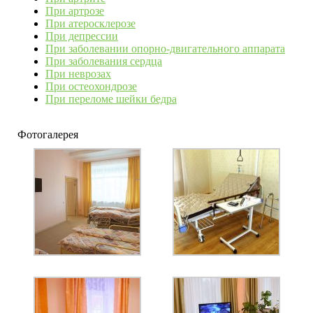
При артрозе
При атеросклерозе
При депрессии
При заболевании опорно-двигательного аппарата
При заболевания сердца
При неврозах
При остеохондрозе
При переломе шейки бедра
Фотогалерея