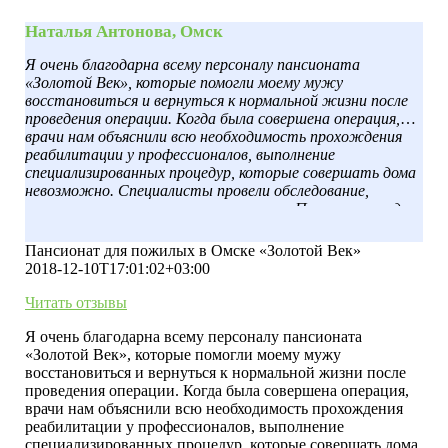
Наталья Антонова, Омск
Я очень благодарна всему персоналу пансионата
«Золотой Век», которые помогли моему мужу
восстановиться и вернуться к нормальной жизни после
проведения операции. Когда была совершена операция,
врачи нам объяснили всю необходимость прохождения
реабилитации у профессионалов, выполнение
специализированных процедур, которые совершать дома
невозможно. Специалисты провели обследование,
составили программу восстановления. Помимо процедур,
муж был обеспечен внимательным отношением,
качественным уходом. В результате быстро пошёл на
Пансионат для пожилых в Омске «Золотой Век»
поправку и смог восстановиться. Спасибо вам за помощь.
2018-12-10T17:01:02+03:00
Читать отзывы
Я очень благодарна всему персоналу пансионата
«Золотой Век», которые помогли моему мужу
восстановиться и вернуться к нормальной жизни после
проведения операции. Когда была совершена операция,
врачи нам объяснили всю необходимость прохождения
реабилитации у профессионалов, выполнение
специализированных процедур, которые совершать дома