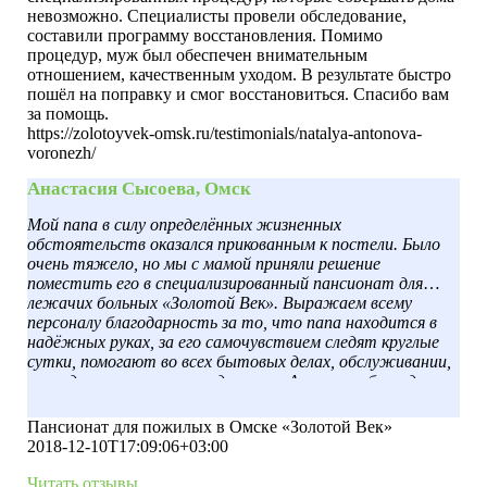
невозможно. Специалисты провели обследование,
составили программу восстановления. Помимо
процедур, муж был обеспечен внимательным
отношением, качественным уходом. В результате быстро
пошёл на поправку и смог восстановиться. Спасибо вам
за помощь.
https://zolotoyvek-omsk.ru/testimonials/natalya-antonova-
voronezh/
Анастасия Сысоева, Омск
Мой папа в силу определённых жизненных
обстоятельств оказался прикованным к постели. Было
очень тяжело, но мы с мамой приняли решение
поместить его в специализированный пансионат для
лежачих больных «Золотой Век». Выражаем всему
персоналу благодарность за то, что папа находится в
надёжных руках, за его самочувствием следят круглые
сутки, помогают во всех бытовых делах, обслуживании,
переодевают, меняют подгузники. А главное, благодаря
психологам он больше чувствует себя обузой для всех, его
жизнь вновь приобрела смысл. И всё это благодаря вам и
Пансионат для пожилых в Омске «Золотой Век»
вашему профессионализму.
2018-12-10T17:09:06+03:00
Читать отзывы