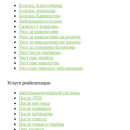
Болезнь Альцгеймера
Болезнь деменция
Болезнь Паркинсона
Заболевания психики
Склероз у пожилых
Уход за инвалидами
Уход за инвалидами на коляске
Уход за инвалидами по зрению
Уход за лежачими больными
Уход после операции
Уход при диабете
Уход при онкологии
Уход при тяжелых заболеваниях
Услуги реабилитации
Заболевания нервной системы
После ДТП
После инсульта
После инфаркта
После катаракты
После стресса
После травм и ушибов
При артрите