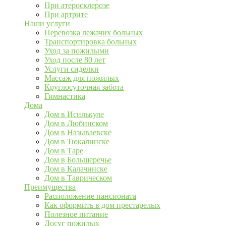
При атеросклерозе
При артрите
Наши услуги
Перевозка лежачих больных
Транспортировка больных
Уход за пожилыми
Уход после 80 лет
Услуги сиделки
Массаж для пожилых
Круглосуточная забота
Гимнастика
Дома
Дом в Исилькуле
Дом в Любинском
Дом в Называевске
Дом в Тюкалинске
Дом в Таре
Дом в Большеречье
Дом в Калачинске
Дом в Таврическом
Преимущества
Расположение пансионата
Как оформить в дом престарелых
Полезное питание
Досуг пожилых