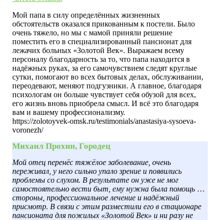
Мой папа в силу определённых жизненных
обстоятельств оказался прикованным к постели. Было
очень тяжело, но мы с мамой приняли решение
поместить его в специализированный пансионат для
лежачих больных «Золотой Век». Выражаем всему
персоналу благодарность за то, что папа находится в
надёжных руках, за его самочувствием следят круглые
сутки, помогают во всех бытовых делах, обслуживании,
переодевают, меняют подгузники. А главное, благодаря
психологам он больше чувствует себя обузой для всех,
его жизнь вновь приобрела смысл. И всё это благодаря
вам и вашему профессионализму.
https://zolotoyvek-omsk.ru/testimonials/anastasiya-sysoeva-
voronezh/
Михаил Прохин, Городец
Мой отец перенёс тяжёлое заболевание, очень
переживал, у него сильно упало зрение и появились
проблемы со слухом. В результате он уже не мог
самостоятельно вести быт, ему нужна была помощь со
стороны, профессиональное лечение и надёжный
присмотр. В связи с этим разместили его в стационаре
пансионата для пожилых «Золотой Век» и ни разу не