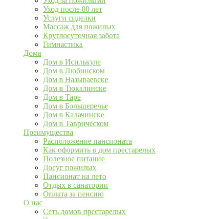
Уход за пожилыми
Уход после 80 лет
Услуги сиделки
Массаж для пожилых
Круглосуточная забота
Гимнастика
Дома
Дом в Исилькуле
Дом в Любинском
Дом в Называевске
Дом в Тюкалинске
Дом в Таре
Дом в Большеречье
Дом в Калачинске
Дом в Таврическом
Преимущества
Расположение пансионата
Как оформить в дом престарелых
Полезное питание
Досуг пожилых
Пансионат на лето
Отдых в санатории
Оплата за пенсию
О нас
Сеть домов престарелых