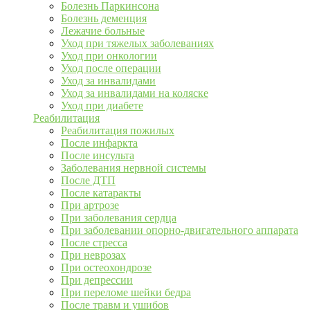
Болезнь Паркинсона
Болезнь деменция
Лежачие больные
Уход при тяжелых заболеваниях
Уход при онкологии
Уход после операции
Уход за инвалидами
Уход за инвалидами на коляске
Уход при диабете
Реабилитация
Реабилитация пожилых
После инфаркта
После инсульта
Заболевания нервной системы
После ДТП
После катаракты
При артрозе
При заболевания сердца
При заболевании опорно-двигательного аппарата
После стресса
При неврозах
При остеохондрозе
При депрессии
При переломе шейки бедра
После травм и ушибов