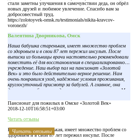
стали заметны улучшения в самочувствии деда, он обрёл
новых друзей и любимое увлечение. Спасибо вам за
добросовестный труд.
https://zolotoyvek-omsk.ru/testimonials/nikita-kravcov-
voronezh/
Валентина Дворникова, Омск
Наша бабушка старенькая, имеет множество проблем
со здоровьем и в свои 87 лет пережил инсульт. После
выписки из больницы врачи настоятельно рекомендовали
поместить её для восстановления в специализированное
учреждение. Наш выбор пал на пансионат «Золотой
Век» и это было действительно верное решение. Нам
очень понравился уход, надёжные условия проживания,
круглосуточный присмотр за бабулей. А главное, она
довольна, улыбается, ходит чистенькая, ухоженная. Мы
её навещаем каждые выходные, и она даже сказала, что
хочет остаться здесь, гулять на свежем воздухе, а не
Пансионат для пожилых в Омске «Золотой Век»
находится в душной квартире. Спасибо вам большое за
2018-12-10T16:58:51+03:00
помощь.
Читать отзывы
Наша бабушка старенькая, имеет множество проблем со
Читать отзывы
Читать отзывы
Читать отзывы
Читать отзывы
Читать отзывы
Читать отзывы
Читать отзывы
Читать отзывы
Читать отзывы
Читать отзывы
здоровьем и в свои 87 лет пережил инсульт. После