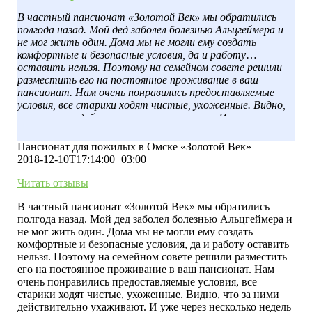
В частный пансионат «Золотой Век» мы обратились
полгода назад. Мой дед заболел болезнью Альцгеймера и
не мог жить один. Дома мы не могли ему создать
комфортные и безопасные условия, да и работу
оставить нельзя. Поэтому на семейном совете решили
разместить его на постоянное проживание в ваш
пансионат. Нам очень понравились предоставляемые
условия, все старики ходят чистые, ухоженные. Видно,
что за ними действительно ухаживают. И уже через
несколько недель стали заметны улучшения в
самочувствии деда, он обрёл новых друзей и любимое
Пансионат для пожилых в Омске «Золотой Век»
увлечение. Спасибо вам за добросовестный труд.
2018-12-10T17:14:00+03:00
Читать отзывы
В частный пансионат «Золотой Век» мы обратились
полгода назад. Мой дед заболел болезнью Альцгеймера и
не мог жить один. Дома мы не могли ему создать
комфортные и безопасные условия, да и работу оставить
нельзя. Поэтому на семейном совете решили разместить
его на постоянное проживание в ваш пансионат. Нам
очень понравились предоставляемые условия, все
старики ходят чистые, ухоженные. Видно, что за ними
действительно ухаживают. И уже через несколько недель