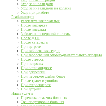
Уход за инвалидами
Уход за инвалидами на коляске
Уход при диабете
Реабилитация
Реабилитация пожилых
После инфаркта
После инсульта
Заболевания нервной системы
После ДТП
После катаракты
При артрозе
При заболевания сердца
При заболевании опорно-двигательного аппарата
После стресса
При неврозах
При остеохондрозе
При депрессии
При переломе шейки бедра
После травм и ушибов
При атеросклерозе
При артрите
Наши услуги
Перевозка лежачих больных
Транспортировка больных