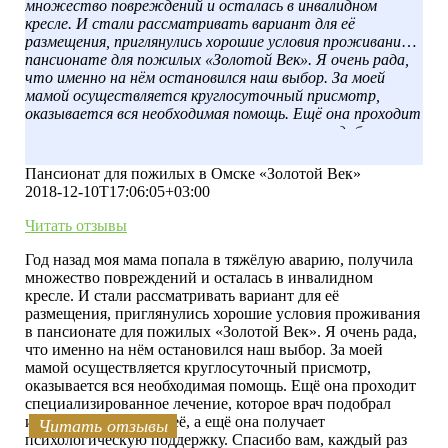
множество повреждений и осталась в инвалидном
кресле. И стали рассматривать вариант для её
размещения, приглянулись хорошие условия проживания в
пансионате для пожилых «Золотой Век». Я очень рада,
что именно на нём остановился наш выбор. За моей
мамой осуществляется круглосуточный присмотр,
оказывается вся необходимая помощь. Ещё она проходит
специализированное лечение, которое врач подобрал
индивидуально для неё, а ещё она получает
психологическую поддержку. Спасибо вам, каждый раз
Пансионат для пожилых в Омске «Золотой Век»
навещая маму в выходные, я вижу, что ей действительно
2018-12-10T17:06:05+03:00
нравится здесь находиться.
Читать отзывы
Год назад моя мама попала в тяжёлую аварию, получила
множество повреждений и осталась в инвалидном
кресле. И стали рассматривать вариант для её
размещения, приглянулись хорошие условия проживания
в пансионате для пожилых «Золотой Век». Я очень рада,
что именно на нём остановился наш выбор. За моей
мамой осуществляется круглосуточный присмотр,
оказывается вся необходимая помощь. Ещё она проходит
специализированное лечение, которое врач подобрал
индивидуально для неё, а ещё она получает
Читать отзывы
Читать отзывы
Читать отзывы
Читать отзывы
Читать отзывы
Читать отзывы
Читать отзывы
Читать отзывы
Читать отзывы
Читать отзывы
психологическую поддержку. Спасибо вам, каждый раз