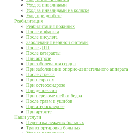
Уход за инвалидами
Уход за инвалидами на коляске
Уход при диабете
Реабилитация
Реабилитация пожилых
После инфаркта
После инсульта
Заболевания нервной системы
После ДТП
После катаракты
При артрозе
При заболевания сердца
При заболевании опорно-двигательного аппарата
После стресса
При неврозах
При остеохондрозе
При депрессии
При переломе шейки бедра
После травм и ушибов
При атеросклерозе
При артрите
Наши услуги
Перевозка лежачих больных
Транспортировка больных