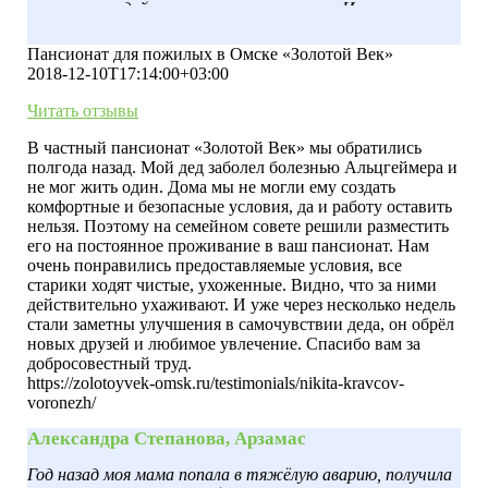
что за ними действительно ухаживают. И уже через
несколько недель стали заметны улучшения в
самочувствии деда, он обрёл новых друзей и любимое
Пансионат для пожилых в Омске «Золотой Век»
увлечение. Спасибо вам за добросовестный труд.
2018-12-10T17:14:00+03:00
Читать отзывы
В частный пансионат «Золотой Век» мы обратились
полгода назад. Мой дед заболел болезнью Альцгеймера и
не мог жить один. Дома мы не могли ему создать
комфортные и безопасные условия, да и работу оставить
нельзя. Поэтому на семейном совете решили разместить
его на постоянное проживание в ваш пансионат. Нам
очень понравились предоставляемые условия, все
старики ходят чистые, ухоженные. Видно, что за ними
действительно ухаживают. И уже через несколько недель
стали заметны улучшения в самочувствии деда, он обрёл
новых друзей и любимое увлечение. Спасибо вам за
добросовестный труд.
https://zolotoyvek-omsk.ru/testimonials/nikita-kravcov-
voronezh/
Александра Степанова, Арзамас
Год назад моя мама попала в тяжёлую аварию, получила