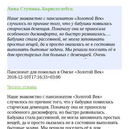
Анна Ступина, Борисоглебск
Наше знакомство с пансионатом «Золотой Век»
случилось по причине того, что у бабушки появилась
старческая деменция. Поначалу она не приносила
особенного дискомфорта, но быстро развивалась.
Бабушка стала рассеянной, не могла запоминать
простых вещей, да и просто оказалась не в состоянии
выполнять бытовые задачи. Мы решили поселить её в
дом престарелых для больных с деменцией. Очень
понравилось расположение, красивая обстановка,
специалисты рассказали обо всех условиях. Уже целый
год бабушка находится в стационаре, её самочувствие
Пансионат для пожилых в Омске «Золотой Век»
значительно улучшилось. Спасибо вам большое за
2018-12-10T17:16:33+03:00
качественный уход и заботу о нашей любимой бабушке.
Читать отзывы
Наше знакомство с пансионатом «Золотой Век»
случилось по причине того, что у бабушки появилась
старческая деменция. Поначалу она не приносила
особенного дискомфорта, но быстро развивалась.
Бабушка стала рассеянной, не могла запоминать простых
вещей, да и просто оказалась не в состоянии выполнять
бытовые задачи. Мы решили поселить её в дом