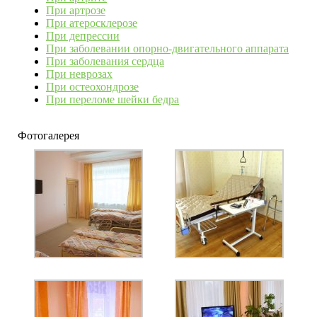
При артрозе
При атеросклерозе
При депрессии
При заболевании опорно-двигательного аппарата
При заболевания сердца
При неврозах
При остеохондрозе
При переломе шейки бедра
Фотогалерея