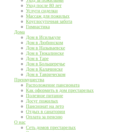
Уход за пожилыми
Уход после 80 лет
Услуги сиделки
Массаж для пожилых
Круглосуточная забота
Гимнастика
Дома
Дом в Исилькуле
Дом в Любинском
Дом в Называевске
Дом в Тюкалинске
Дом в Таре
Дом в Большеречье
Дом в Калачинске
Дом в Таврическом
Преимущества
Расположение пансионата
Как оформить в дом престарелых
Полезное питание
Досуг пожилых
Пансионат на лето
Отдых в санатории
Оплата за пенсию
О нас
Сеть домов престарелых