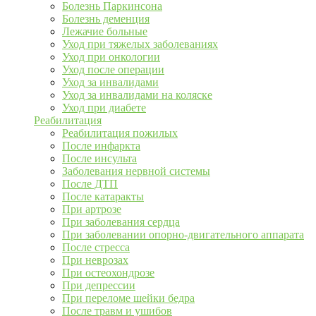
Болезнь Паркинсона
Болезнь деменция
Лежачие больные
Уход при тяжелых заболеваниях
Уход при онкологии
Уход после операции
Уход за инвалидами
Уход за инвалидами на коляске
Уход при диабете
Реабилитация
Реабилитация пожилых
После инфаркта
После инсульта
Заболевания нервной системы
После ДТП
После катаракты
При артрозе
При заболевания сердца
При заболевании опорно-двигательного аппарата
После стресса
При неврозах
При остеохондрозе
При депрессии
При переломе шейки бедра
После травм и ушибов