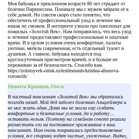
Моя бабушка в преклонном возрасте 80 лет страдает от
болезни Паркинсона. Поначалу мы с мужем забрали её к
себе домой. Но совсем скоро стало понятно, что
обеспечить её профессиональный уход и лечение мы
никак не сможем. В интернете узнали про пансионат для
пожилых «Золотой Век». Нам понравилось, что весь уход
и лечение предоставляют профессиональные и опытные
врачи. И в целом условия очень комфортные, палаты
уютные, мебель современная, есть отдельный туалет и
душевая. А главное, бабушка находится под
круглосуточным присмотром врачей, и я больше не
переживаю за её безопасность. Спасибо вам.
https://zolotoyvek-omsk.ru/testimonials/kristina-ahunova-
voronezh/
Никита Кравцов, Омск
В частный пансионат «Золотой Век» мы обратились
полгода назад. Мой дед заболел болезнью Альцгеймера и
не мог жить один. Дома мы не могли ему создать
комфортные и безопасные условия, да и работу
оставить нельзя. Поэтому на семейном совете решили
разместить его на постоянное проживание в ваш
пансионат. Нам очень понравились предоставляемые
условия, все старики ходят чистые, ухоженные. Видно,