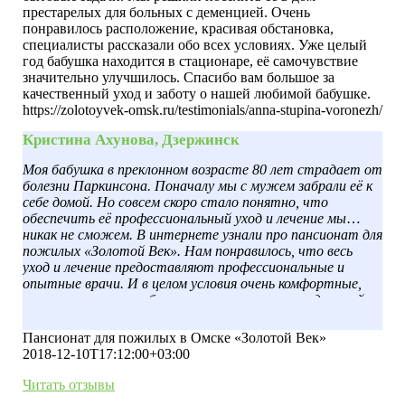
престарелых для больных с деменцией. Очень
понравилось расположение, красивая обстановка,
специалисты рассказали обо всех условиях. Уже целый
год бабушка находится в стационаре, её самочувствие
значительно улучшилось. Спасибо вам большое за
качественный уход и заботу о нашей любимой бабушке.
https://zolotoyvek-omsk.ru/testimonials/anna-stupina-voronezh/
Кристина Ахунова, Дзержинск
Моя бабушка в преклонном возрасте 80 лет страдает от
болезни Паркинсона. Поначалу мы с мужем забрали её к
себе домой. Но совсем скоро стало понятно, что
обеспечить её профессиональный уход и лечение мы
никак не сможем. В интернете узнали про пансионат для
пожилых «Золотой Век». Нам понравилось, что весь
уход и лечение предоставляют профессиональные и
опытные врачи. И в целом условия очень комфортные,
палаты уютные, мебель современная, есть отдельный
туалет и душевая. А главное, бабушка находится под
круглосуточным присмотром врачей, и я больше не
Пансионат для пожилых в Омске «Золотой Век»
переживаю за её безопасность. Спасибо вам.
2018-12-10T17:12:00+03:00
Читать отзывы