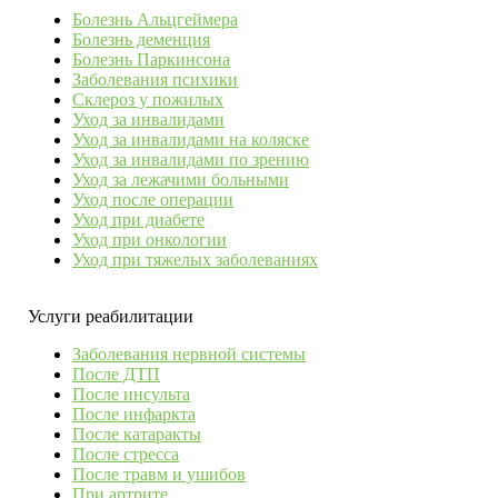
Болезнь Альцгеймера
Болезнь деменция
Болезнь Паркинсона
Заболевания психики
Склероз у пожилых
Уход за инвалидами
Уход за инвалидами на коляске
Уход за инвалидами по зрению
Уход за лежачими больными
Уход после операции
Уход при диабете
Уход при онкологии
Уход при тяжелых заболеваниях
Услуги реабилитации
Заболевания нервной системы
После ДТП
После инсульта
После инфаркта
После катаракты
После стресса
После травм и ушибов
При артрите