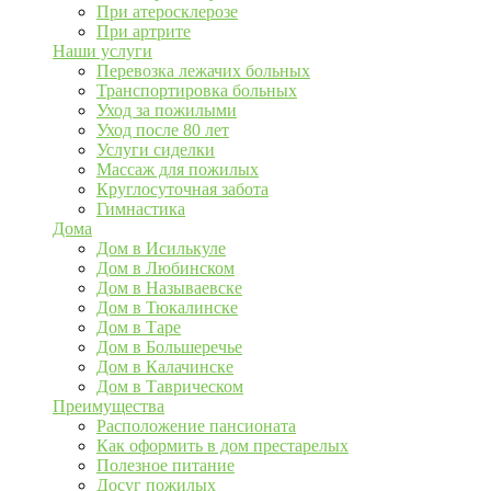
При атеросклерозе
При артрите
Наши услуги
Перевозка лежачих больных
Транспортировка больных
Уход за пожилыми
Уход после 80 лет
Услуги сиделки
Массаж для пожилых
Круглосуточная забота
Гимнастика
Дома
Дом в Исилькуле
Дом в Любинском
Дом в Называевске
Дом в Тюкалинске
Дом в Таре
Дом в Большеречье
Дом в Калачинске
Дом в Таврическом
Преимущества
Расположение пансионата
Как оформить в дом престарелых
Полезное питание
Досуг пожилых